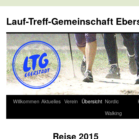
Lauf-Treff-Gemeinschaft Eber
Zum
Willkommen
Aktuelles
Verein
Übersicht
Nordic
Inhalt
Walking
springen
Reise 2015