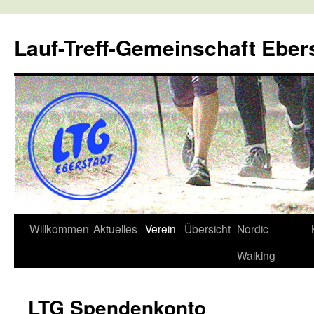
Lauf-Treff-Gemeinschaft Eber
Zum
Willkommen
Aktuelles
Verein
Übersicht
Nordic
Inhalt
Walking
springen
LTG Spendenkonto