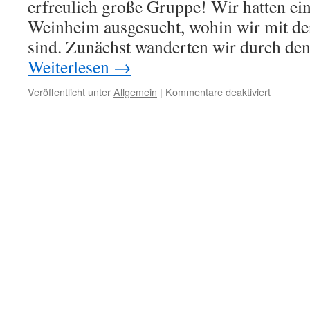
erfreulich große Gruppe! Wir hatten 
Weinheim ausgesucht, wohin wir mit de
sind. Zunächst wanderten wir durch de
Weiterlesen
→
für
Veröffentlicht unter
Allgemein
|
Kommentare deaktiviert
Gelunge
Tageswa
bei
Weinhei