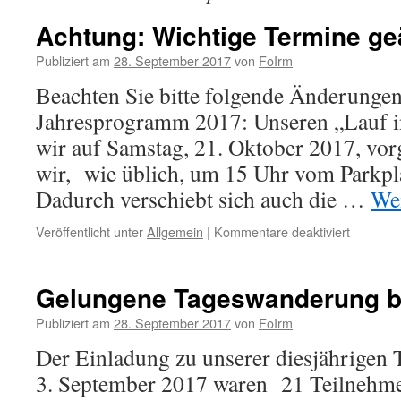
Achtung: Wichtige Termine ge
Publiziert am
28. September 2017
von
FoIrm
Beachten Sie bitte folgende Änderunge
Jahresprogramm 2017: Unseren „Lauf i
wir auf Samstag, 21. Oktober 2017, vor
wir, wie üblich, um 15 Uhr vom Parkpl
Dadurch verschiebt sich auch die …
Wei
für
Veröffentlicht unter
Allgemein
|
Kommentare deaktiviert
Achtung:
Wichtige
Termine
Gelungene Tageswanderung b
geändert
Publiziert am
28. September 2017
von
FoIrm
Der Einladung zu unserer diesjährige
3. September 2017 waren 21 Teilnehmer