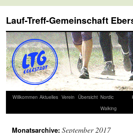
Lauf-Treff-Gemeinschaft Eber
Zum
Willkommen
Aktuelles
Verein
Übersicht
Nordic
Inhalt
Walking
springen
September 2017
Monatsarchive: