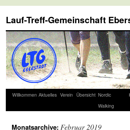
Lauf-Treff-Gemeinschaft Eber
Zum
Willkommen
Aktuelles
Verein
Übersicht
Nordic
Inhalt
Walking
springen
Februar 2019
Monatsarchive: