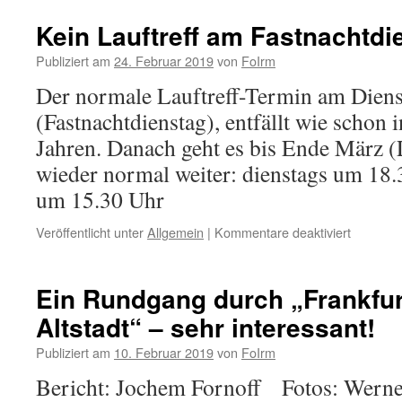
Kein Lauftreff am Fastnachtdi
Publiziert am
24. Februar 2019
von
FoIrm
Der normale Lauftreff-Termin am Diens
(Fastnachtdienstag), entfällt wie schon 
Jahren. Danach geht es bis Ende März (
wieder normal weiter: dienstags um 18
um 15.30 Uhr
für
Veröffentlicht unter
Allgemein
|
Kommentare deaktiviert
Kein
Lauftreff
am
Ein Rundgang durch „Frankfu
Fastnach
Altstadt“ – sehr interessant!
Publiziert am
10. Februar 2019
von
FoIrm
Bericht: Jochem Fornoff Fotos: Wern