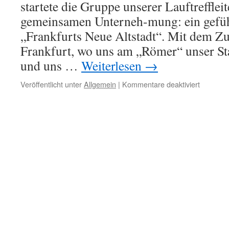
startete die Gruppe unserer Lauftreffleit
gemeinsamen Unterneh-mung: ein gefü
„Frankfurts Neue Altstadt“. Mit dem Z
Frankfurt, wo uns am „Römer“ unser St
und uns …
Weiterlesen
→
für
Veröffentlicht unter
Allgemein
|
Kommentare deaktiviert
Ein
Rundgan
durch
„Frankfur
Neue
Altstadt“
–
sehr
interessa