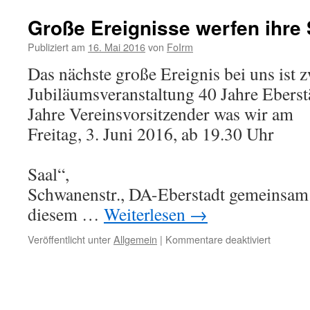
Große Ereignisse werfen ihre 
Publiziert am
16. Mai 2016
von
FoIrm
Das nächste große Ereignis bei uns ist z
Jubiläumsveranstaltung 40 Jahre Eberst
Jahre Vereinsvorsitzend
Freitag, 3. Juni 2016, ab 19.30 Uhr
im „Ernst-
Saal
Schwanenstr., DA-Eberstadt gemeinsam 
diesem …
Weiterlesen
→
für
Veröffentlicht unter
Allgemein
|
Kommentare deaktiviert
Große
Ereignis
werfen
ihre
Schatten