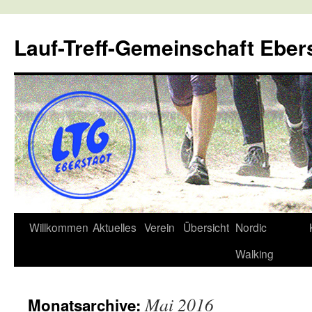
Lauf-Treff-Gemeinschaft Eber
Zum
Willkommen
Aktuelles
Verein
Übersicht
Nordic
Inhalt
Walking
springen
Mai 2016
Monatsarchive: