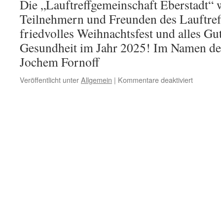
Die „Lauftreffgemeinschaft Eberstadt“ 
Teilnehmern und Freunden des Lauftreff
friedvolles Weihnachtsfest und alles Gu
Gesundheit im Jahr 2025! Im Namen de
Jochem Fornoff
für
Veröffentlicht unter
Allgemein
|
Kommentare deaktiviert
Weihnac
und
Neujahr