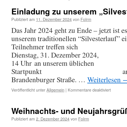
Einladung zu unserem „Silvest
Publiziert am
11. Dezember 2024
von
FoIrm
Das Jahr 2024 geht zu Ende – jetzt ist es
unserem traditionellen “Silvesterlauf” e
Teilnehmer treffen 
Dienstag, 31. Dezemb
14 Uhr an unserem üblichen
Startpunkt am End
Brandenburger Straße. …
Weiterlesen
für
Veröffentlicht unter
Allgemein
|
Kommentare deaktiviert
Einladun
zu
unserem
Weihnachts- und Neujahrsgrü
„Silveste
2024“!
Publiziert am
2. Dezember 2024
von
FoIrm