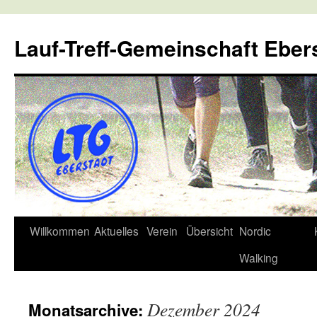
Lauf-Treff-Gemeinschaft Eber
Zum
Willkommen
Aktuelles
Verein
Übersicht
Nordic
Inhalt
Walking
springen
Dezember 2024
Monatsarchive: