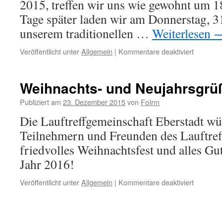
2015, treffen wir uns wie gewohnt um 1
Tage später laden wir am Donnerstag, 
unserem traditionellen …
Weiterlesen
für
Veröffentlicht unter
Allgemein
|
Kommentare deaktiviert
Achtung:
Änderun
bis
Weihnachts- und Neujahrsgrü
Anfang
Januar
Publiziert am
23. Dezember 2015
von
FoIrm
2016!
Die Lauftreffgemeinschaft Eberstadt wü
Teilnehmern und Freunden des Lauftreff
friedvolles Weihnachtsfest und alles Gu
Jahr 2016!
für
Veröffentlicht unter
Allgemein
|
Kommentare deaktiviert
Weihnac
und
Neujahr