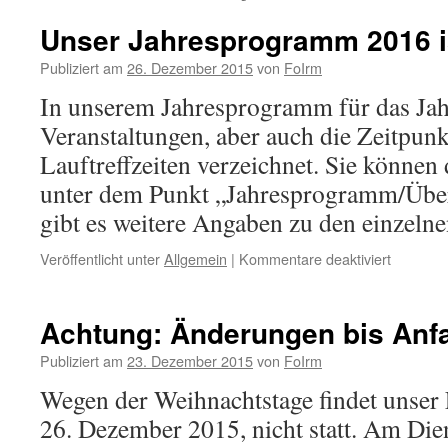
Unser Jahresprogramm 2016 i
Publiziert am
26. Dezember 2015
von
FoIrm
In unserem Jahresprogramm für das Jahr
Veranstaltungen, aber auch die Zeitpunk
Lauftreffzeiten verzeichnet. Sie könne
unter dem Punkt „Jahresprogramm/Über
gibt es weitere Angaben zu den einzel
für
Veröffentlicht unter
Allgemein
|
Kommentare deaktiviert
Unser
Jahresp
2016
Achtung: Änderungen bis Anf
ist
erschien
Publiziert am
23. Dezember 2015
von
FoIrm
Wegen der Weihnachtstage findet unser 
26. Dezember 2015, nicht statt. Am Die