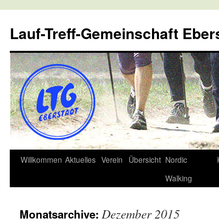
Lauf-Treff-Gemeinschaft Eber
Zum
Willkommen
Aktuelles
Verein
Übersicht
Nordic
Inhalt
Walking
springen
Dezember 2015
Monatsarchive: