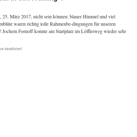
, 25. März 2017, nicht sein können: blauer Himmel und viel
mblüte waren richtig tolle Rahmenbe-dingungen für unseren
“! Jochem Fornoff konnte am Startplatz im Löfflerweg wieder sehr
für
e deaktiviert
Das
war
ein
wahrer
„Lauf
in
den
Frühling“!