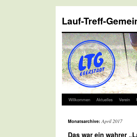
Lauf-Treff-Gemei
Willkommen
Aktuelles
Verein
Zum
Inhalt
April 2017
Monatsarchive:
springen
Das war ein wahrer „L