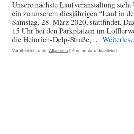
Unsere nächste Laufveranstaltung steht 
ein zu unserem diesjährigen “Lauf in d
Samstag, 28. März 2020, stattfindet. Da
15 Uhr bei den Parkplätzen im Löfflerw
die Heinrich-Delp-Straße, …
Weiterles
für
Veröffentlicht unter
Allgemein
|
Kommentare deaktiviert
Unser
„Lauf
in
den
Frühling
bzw.
unsere
Zeitumst
stehen
bald
bevor!