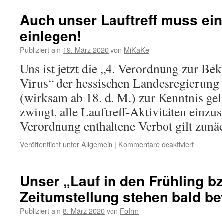
Auch unser Lauftreff muss e
einlegen!
Publiziert am
19. März 2020
von
MiKaKe
Uns ist jetzt die „4. Verordnung zur B
Virus“ der hessischen Landesregierun
(wirksam ab 18. d. M.) zur Kenntnis gel
zwingt, alle Lauftreff-Aktivitäten einzus
Verordnung enthaltene Verbot gilt zun
für
Veröffentlicht unter
Allgemein
|
Kommentare deaktiviert
Auch
unser
Lauftreff
Unser „Lauf in den Frühling b
muss
Zeitumstellung stehen bald be
eine
Zwangsp
Publiziert am
8. März 2020
von
FoIrm
einlegen!