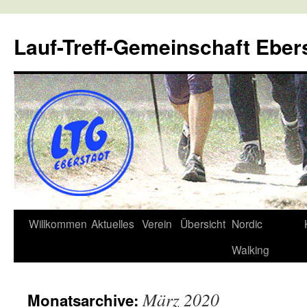
Lauf-Treff-Gemeinschaft Eber
Zum
Willkommen
Aktuelles
Verein
Übersicht
Nordic
Inhalt
Walking
springen
März 2020
Monatsarchive: