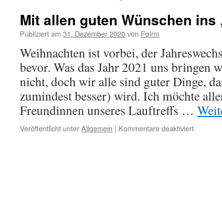
Mit allen guten Wünschen ins
Publiziert am
31. Dezember 2020
von
FoIrm
Weihnachten ist vorbei, der Jahreswechs
bevor. Was das Jahr 2021 uns bringen w
nicht, doch wir alle sind guter Dinge, da
zumindest besser) wird. Ich möchte all
Freundinnen unseres Lauftreffs …
Weit
für
Veröffentlicht unter
Allgemein
|
Kommentare deaktiviert
Mit
allen
guten
Wünsch
ins
„Neue
Jahr“!