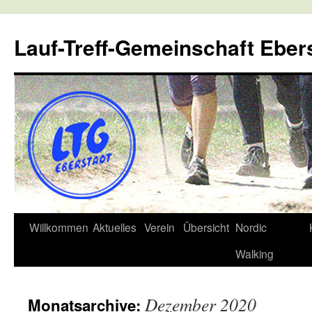
Lauf-Treff-Gemeinschaft Eber
Zum
Willkommen
Aktuelles
Verein
Übersicht
Nordic
Inhalt
Walking
springen
Dezember 2020
Monatsarchive: