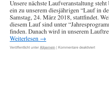
Unsere nächste Laufveranstaltung steht 
ein zu unserem diesjährigen “Lauf in d
Samstag, 24. März 2018, stattfindet. W
diesem Lauf sind unter “Jahresprogram
finden. Danach wird in unserem Lauftre
Weiterlesen
→
für
Veröffentlicht unter
Allgemein
|
Kommentare deaktiviert
Unser
„Lauf
in
den
Frühling“
bzw.
unsere
Zeitumst
stehen
bald
bevor!