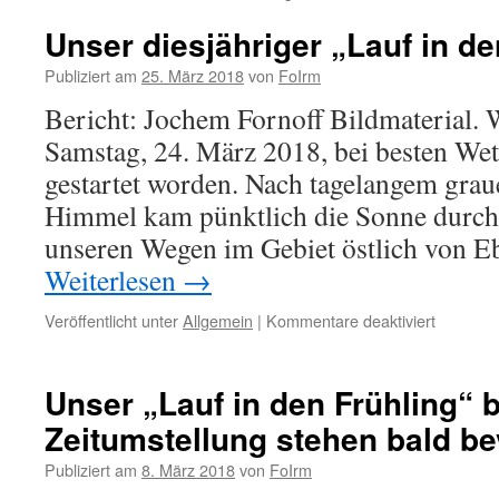
Unser diesjähriger „Lauf in de
Publiziert am
25. März 2018
von
FoIrm
Bericht: Jochem Fornoff Bildmaterial. 
Samstag, 24. März 2018, bei besten We
gestartet worden. Nach tagelangem grau
Himmel kam pünktlich die Sonne durch 
unseren Wegen im Gebiet östlich von E
Weiterlesen
→
für
Veröffentlicht unter
Allgemein
|
Kommentare deaktiviert
Unser
diesjähri
„Lauf
Unser „Lauf in den Frühling“ 
in
Zeitumstellung stehen bald be
den
Frühling“
Publiziert am
8. März 2018
von
FoIrm