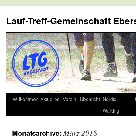
Lauf-Treff-Gemeinschaft Eber
Zum
Willkommen
Aktuelles
Verein
Übersicht
Nordic
Inhalt
Walking
springen
März 2018
Monatsarchive: