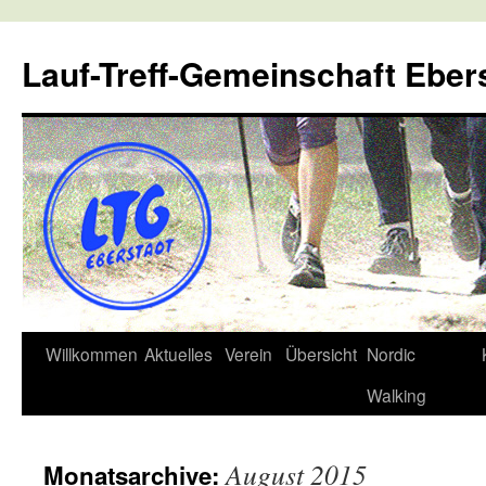
Lauf-Treff-Gemeinschaft Eber
Zum
Willkommen
Aktuelles
Verein
Übersicht
Nordic
Inhalt
Walking
springen
August 2015
Monatsarchive: