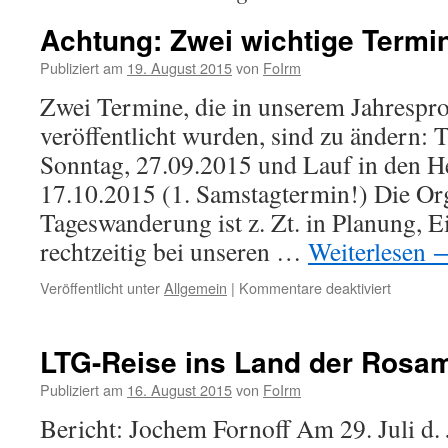
Achtung: Zwei wichtige Term
Publiziert am
19. August 2015
von
FoIrm
Zwei Termine, die in unserem Jahresp
veröffentlicht wurden, sind zu ändern: 
Sonntag, 27.09.2015 und Lauf in den He
17.10.2015 (1. Samstagtermin!) Die Org
Tageswanderung ist z. Zt. in Planung, E
rechtzeitig bei unseren …
Weiterlesen
für
Veröffentlicht unter
Allgemein
|
Kommentare deaktiviert
Achtung:
Zwei
wichtige
LTG-Reise ins Land der Rosa
Terminä
Publiziert am
16. August 2015
von
FoIrm
Bericht: Jochem Fornoff Am 29. Juli d. J