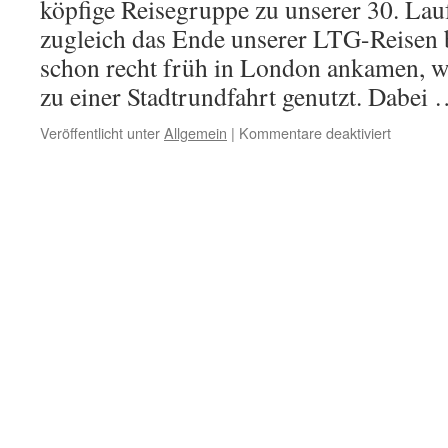
köpfige Reisegruppe zu unserer 30. Lauf
zugleich das Ende unserer LTG-Reisen 
schon recht früh in London ankamen, wu
zu einer Stadtrundfahrt genutzt. Dabei
für
Veröffentlicht unter
Allgemein
|
Kommentare deaktiviert
LTG-
Reise
ins
Land
der
Rosamu
Pilcher