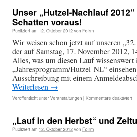
Unser „Hutzel-Nachlauf 2012“ 
Schatten voraus!
Publiziert am
12. Oktober 2012
von
FoIrm
Wir weisen schon jetzt auf unseren „32.
der auf Samstag, 17. November 2012, 14 
Alles, was um diesen Lauf wissenswert 
„Jahresprogramm/Hutzel-NL“ einsehen. 
Ausschreibung mit einem Anmeldeabsc
Weiterlesen
→
für
Veröffentlicht unter
Veranstaltungen
|
Kommentare deaktiviert
Un
„H
Na
„Lauf in den Herbst“ und Zeit
20
wir
Publiziert am
12. Oktober 2012
von
FoIrm
se