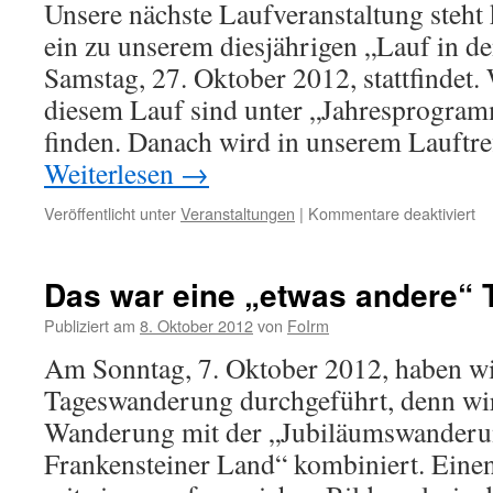
Unsere nächste Laufveranstaltung steht 
Sc
vo
ein zu unserem diesjährigen „Lauf in d
Samstag, 27. Oktober 2012, stattfindet
diesem Lauf sind unter „Jahresprogram
finden. Danach wird in unserem Lauftre
Weiterlesen
→
für
Veröffentlicht unter
Veranstaltungen
|
Kommentare deaktiviert
„L
in
de
Das war eine „etwas andere“
He
un
Publiziert am
8. Oktober 2012
von
FoIrm
Ze
Am Sonntag, 7. Oktober 2012, haben wi
Tageswanderung durchgeführt, denn wir
Wanderung mit der „Jubiläumswanderu
Frankensteiner Land“ kombiniert. Einen