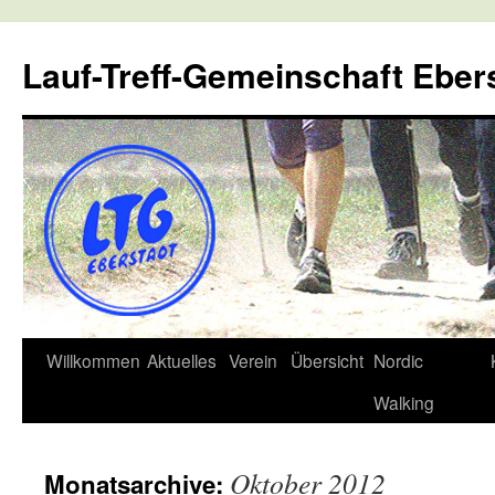
Lauf-Treff-Gemeinschaft Eber
Zum
Willkommen
Aktuelles
Verein
Übersicht
Nordic
Inhalt
Walking
springen
Oktober 2012
Monatsarchive: