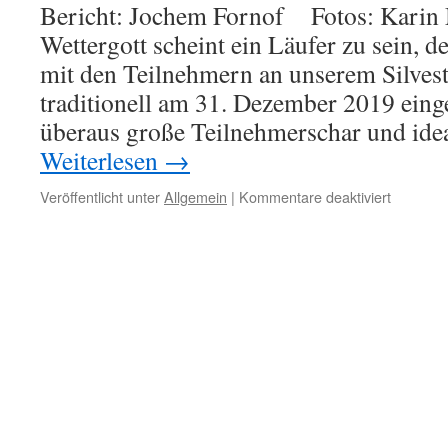
Bericht: Jochem Fornof Fotos: Karin 
Wettergott scheint ein Läufer zu sein, d
mit den Teilnehmern an unserem Silvest
traditionell am 31. Dezember 2019 eing
überaus große Teilnehmerschar und ide
Weiterlesen
→
für
Veröffentlicht unter
Allgemein
|
Kommentare deaktiviert
Unser
Silvester
2019
war
wieder
ein
voller
Erfolg!