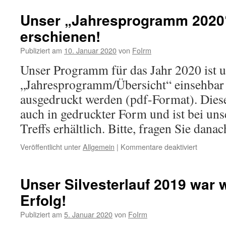
Unser „Jahresprogramm 2020“ 
erschienen!
Publiziert am
10. Januar 2020
von
FoIrm
Unser Programm für das Jahr 2020 ist u
„Jahresprogramm/Übersicht“ einsehbar
ausgedruckt werden (pdf-Format). Diese
auch in gedruckter Form und ist bei un
Treffs erhältlich. Bitte, fragen Sie danac
für
Veröffentlicht unter
Allgemein
|
Kommentare deaktiviert
Unser
„Jahres
2020“
Unser Silvesterlauf 2019 war w
ist
Erfolg!
jetzt
erschien
Publiziert am
5. Januar 2020
von
FoIrm