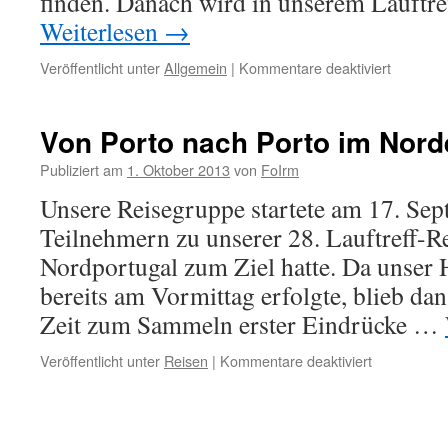
finden. Danach wird in unserem Lauftre
Weiterlesen
→
für
Veröffentlicht unter
Allgemein
|
Kommentare deaktiviert
„Lauf
in
den
Von Porto nach Porto im Nord
Herbst“
und
Publiziert am
1. Oktober 2013
von
FoIrm
Zeitumst
Unsere Reisegruppe startete am 17. Se
Teilnehmern zu unserer 28. Lauftreff-Re
Nordportugal zum Ziel hatte. Da unser 
bereits am Vormittag erfolgte, blieb d
Zeit zum Sammeln erster Eindrücke …
für
Veröffentlicht unter
Reisen
|
Kommentare deaktiviert
Von
Porto
nach
Porto