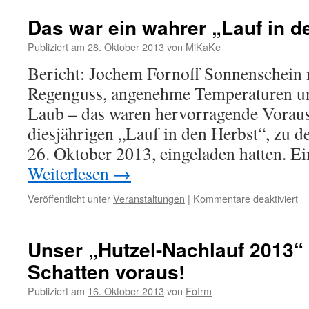
Das war ein wahrer „Lauf in d
Publiziert am
28. Oktober 2013
von
MiKaKe
Bericht: Jochem Fornoff Sonnenschein 
Regenguss, angenehme Temperaturen und
Laub – das waren hervorragende Voraus
diesjährigen „Lauf in den Herbst“, zu 
26. Oktober 2013, eingeladen hatten. Ei
Weiterlesen
→
für
Veröffentlicht unter
Veranstaltungen
|
Kommentare deaktiviert
Da
wa
ei
Unser „Hutzel-Nachlauf 2013“ 
wa
Schatten voraus!
„L
in
Publiziert am
16. Oktober 2013
von
FoIrm
de
He