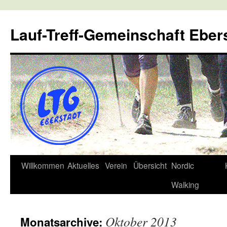
Lauf-Treff-Gemeinschaft Eber
Zum
Willkommen
Aktuelles
Verein
Übersicht
Nordic
Inhalt
Walking
springen
Oktober 2013
Monatsarchive: