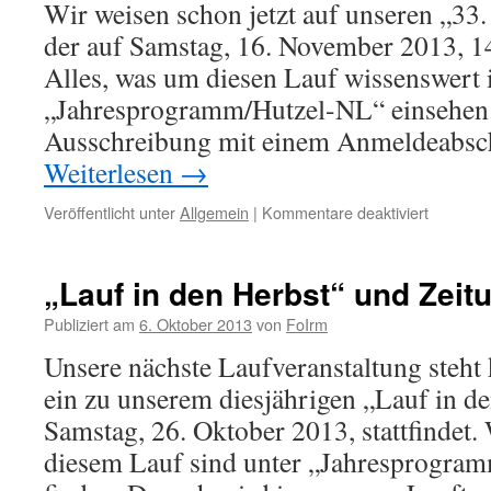
Wir weisen schon jetzt auf unseren „33.
der auf Samstag, 16. November 2013, 14 
Alles, was um diesen Lauf wissenswert 
„Jahresprogramm/Hutzel-NL“ einsehen. 
Ausschreibung mit einem Anmeldeabsc
Weiterlesen
→
für
Veröffentlicht unter
Allgemein
|
Kommentare deaktiviert
Unser
„Hutzel-
Nachlauf
„Lauf in den Herbst“ und Zeit
2013“
wirft
Publiziert am
6. Oktober 2013
von
FoIrm
seine
Unsere nächste Laufveranstaltung steht 
Schatten
voraus!
ein zu unserem diesjährigen „Lauf in d
Samstag, 26. Oktober 2013, stattfindet
diesem Lauf sind unter „Jahresprogram