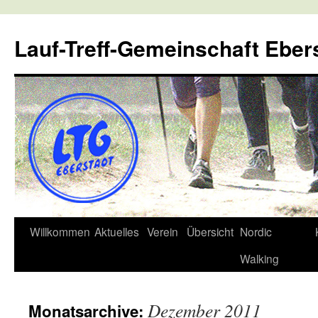
Lauf-Treff-Gemeinschaft Eber
Zum
Willkommen
Aktuelles
Verein
Übersicht
Nordic
Inhalt
Walking
springen
Dezember 2011
Monatsarchive: