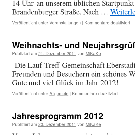
14 Uhr an unserem üblichen Startpunkt
Brandenburger Straße. Nach …
Weiterl
für
Veröffentlicht unter
Veranstaltungen
|
Kommentare deaktiviert
Si
20
Weihnachts- und Neujahrsgrü
Publiziert am
21. Dezember 2011
von
MiKaKe
Die Lauf-Treff-Gemeinschaft Eberstadt
Freunden und Besuchern ein schönes We
Gute und viel Glück im Jahr 2012!
für
Veröffentlicht unter
Allgemein
|
Kommentare deaktiviert
Weihnac
und
Neujahr
Jahresprogramm 2012
Publiziert am
20. Dezember 2011
von
MiKaKe