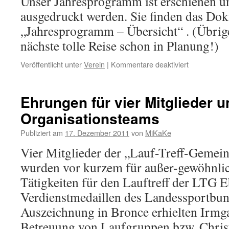
Unser Jahresprogramm ist erschienen u
ausgedruckt werden. Sie finden das Do
„Jahresprogramm – Übersicht“ . (Übrige
nächste tolle Reise schon in Planung!)
für
Veröffentlicht unter
Verein
|
Kommentare deaktiviert
Jahresprog
2012
Ehrungen für vier Mitglieder 
Organisationsteams
Publiziert am
17. Dezember 2011
von
MiKaKe
Vier Mitglieder der „Lauf-Treff-Gemein
wurden vor kurzem für außer-gewöhnlic
Tätigkeiten für den Lauftreff der LTG E
Verdienstmedaillen des Landessportbun
Auszeichnung in Bronce erhielten Irmga
Betreuung von Laufgruppen bzw. Chris