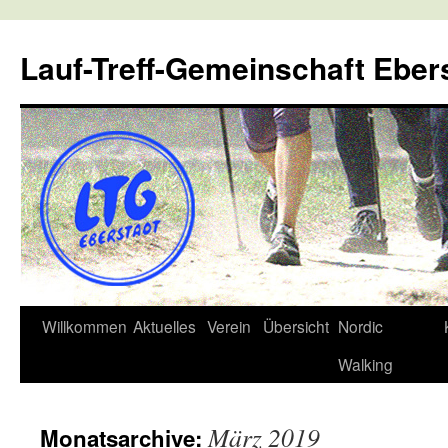
Lauf-Treff-Gemeinschaft Eber
Zum
Willkommen
Aktuelles
Verein
Übersicht
Nordic
Inhalt
Walking
springen
März 2019
Monatsarchive: