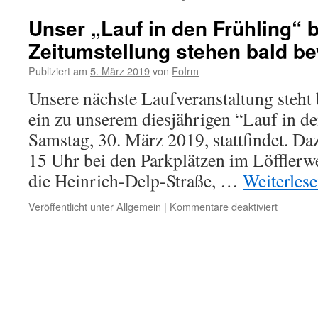
Unser „Lauf in den Frühling“ 
Zeitumstellung stehen bald be
Publiziert am
5. März 2019
von
FoIrm
Unsere nächste Laufveranstaltung steht 
ein zu unserem diesjährigen “Lauf in d
Samstag, 30. März 2019, stattfindet. Da
15 Uhr bei den Parkplätzen im Löfflerw
die Heinrich-Delp-Straße, …
Weiterles
für
Veröffentlicht unter
Allgemein
|
Kommentare deaktiviert
Unser
„Lauf
in
den
Frühling“
bzw.
unsere