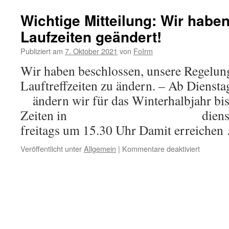
Wichtige Mitteilung: Wir habe
Laufzeiten geändert!
Publiziert am
7. Oktober 2021
von
FoIrm
Wir haben beschlossen, unsere Regelung
Lauftreffzeiten zu ändern. – Ab Dienst
ändern wir für das Winterhalbjahr bi
Zeiten in dienstags u
freitags um 15.30 Uhr Damit erreiche
für
Veröffentlicht unter
Allgemein
|
Kommentare deaktiviert
Wichtige
Mitteilun
Wir
haben
unsere
Laufzeit
geändert