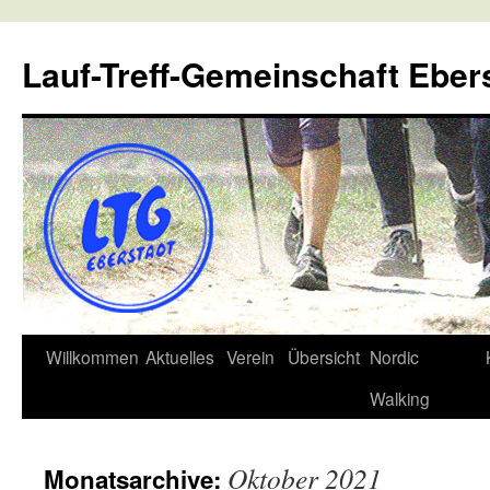
Lauf-Treff-Gemeinschaft Eber
Zum
Willkommen
Aktuelles
Verein
Übersicht
Nordic
Inhalt
Walking
springen
Oktober 2021
Monatsarchive: