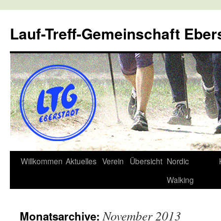
Lauf-Treff-Gemeinschaft Eber
Zum
Willkommen
Aktuelles
Verein
Übersicht
Nordic
Inhalt
Walking
springen
November 2013
Monatsarchive: