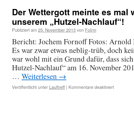
Der Wettergott meinte es mal 
unserem „Hutzel-Nachlauf“!
Publiziert am
25. November 2013
von
FoIrm
Bericht: Jochem Fornoff Fotos: Arnold
Es war zwar etwas neblig-trüb, doch kei
war wohl mit ein Grund dafür, dass sic
Hutzel-Nachlauf“ am 16. November 2013
…
Weiterlesen
→
für
Veröffentlicht unter
Lauftreff
|
Kommentare deaktiviert
Der
Wettergott
meinte
es
mal
wieder
gut