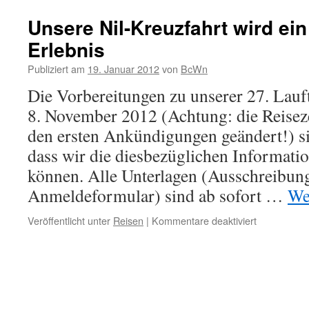
Unsere Nil-Kreuzfahrt wird ei
Erlebnis
Publiziert am
19. Januar 2012
von
BcWn
Die Vorbereitungen zu unserer 27. Lauft
8. November 2012 (Achtung: die Reiseze
den ersten Ankündigungen geändert!) si
dass wir die diesbezüglichen Informati
können. Alle Unterlagen (Ausschreibun
Anmeldeformular) sind ab sofort …
We
für
Veröffentlicht unter
Reisen
|
Kommentare deaktiviert
Unsere
Nil-
Kreuzfahrt
wird
ein
besonderes