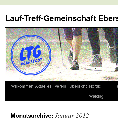
Lauf-Treff-Gemeinschaft Eber
Zum
Willkommen
Aktuelles
Verein
Übersicht
Nordic
Inhalt
Walking
springen
Januar 2012
Monatsarchive: