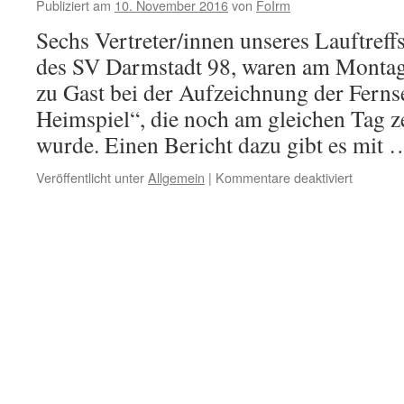
Publiziert am
10. November 2016
von
FoIrm
2016!
Sechs Vertreter/innen unseres Lauftreffs
des SV Darmstadt 98, waren am Montag
zu Gast bei der Aufzeichnung der Fer
Heimspiel“, die noch am gleichen Tag ze
wurde. Einen Bericht dazu gibt es mit
für
Veröffentlicht unter
Allgemein
|
Kommentare deaktiviert
Delegati
unseres
Lauftreff
zu
Gast
beim
„HR
3-
Heimspie