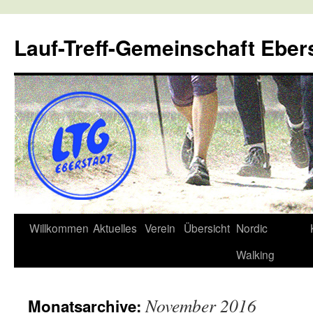
Lauf-Treff-Gemeinschaft Eber
Zum
Willkommen
Aktuelles
Verein
Übersicht
Nordic
Inhalt
Walking
springen
November 2016
Monatsarchive: