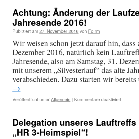
Achtung: Änderung der Laufz
Jahresende 2016!
Publiziert am
27. November 2016
von
FoIrm
Wir weisen schon jetzt darauf hin, dass
Dezember 2016, natürlich kein Lauftreff
Jahresende, also am Samstag, 31. Deze
mit unserem „Silvesterlauf“ das alte Ja
verabschieden. Dazu starten wir berei
→
für
Veröffentlicht unter
Allgemein
|
Kommentare deaktiviert
Achtung:
Änderun
der
Delegation unseres Lauftreffs
Laufzeit
„HR 3-Heimspiel“!
zum
Jahrese