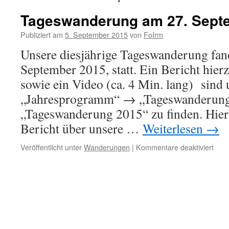
Tageswanderung am 27. Sept
Publiziert am
5. September 2015
von
FoIrm
Unsere diesjährige Tageswanderung fan
September 2015, statt. Ein Bericht hier
sowie ein Video (ca. 4 Min. lang) sind 
„Jahresprogramm“ → „Tageswanderun
„Tageswanderung 2015“ zu finden. Hier
Bericht über unsere …
Weiterlesen
→
für
Veröffentlicht unter
Wanderungen
|
Kommentare deaktiviert
Tag
am
27.
Sep
201