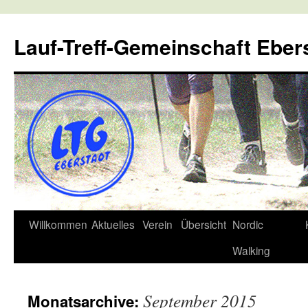
Lauf-Treff-Gemeinschaft Eber
Zum
Willkommen
Aktuelles
Verein
Übersicht
Nordic
Inhalt
Walking
springen
September 2015
Monatsarchive: