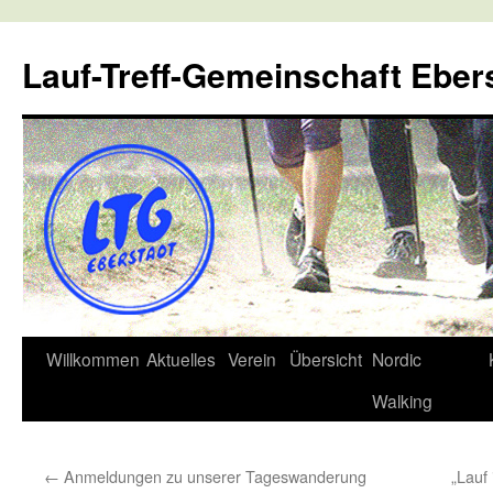
Lauf-Treff-Gemeinschaft Eber
Zum
Willkommen
Aktuelles
Verein
Übersicht
Nordic
Inhalt
Walking
springen
←
Anmeldungen zu unserer Tageswanderung
„Lauf