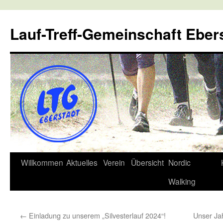
Lauf-Treff-Gemeinschaft Eber
Zum
Willkommen
Aktuelles
Verein
Übersicht
Nordic
Inhalt
Walking
springen
←
Einladung zu unserem „Silvesterlauf 2024“!
Unser Ja