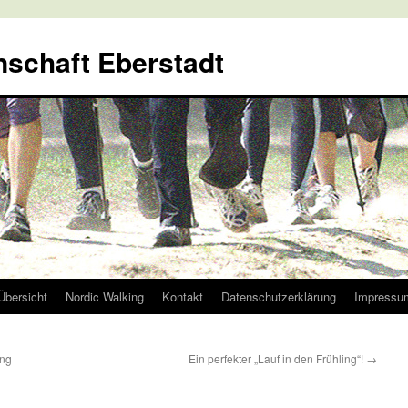
nschaft Eberstadt
Übersicht
Nordic Walking
Kontakt
Datenschutzerklärung
Impressu
ung
Ein perfekter „Lauf in den Frühling“!
→