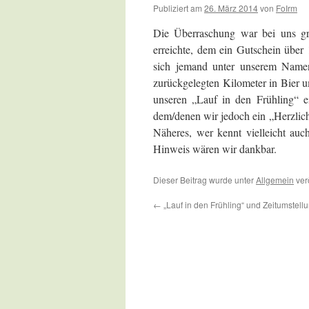
Publiziert am
26. März 2014
von
FoIrm
Die Überraschung war bei uns gro
erreichte, dem ein Gutschein über
sich jemand unter unserem Namen 
zurückgelegten Kilometer in Bier u
unseren „Lauf in den Frühling“ ei
dem/denen wir jedoch ein „Herzlic
Näheres, wer kennt vielleicht auc
Hinweis wären wir dankbar.
Dieser Beitrag wurde unter
Allgemein
ver
←
„Lauf in den Frühling“ und Zeitumstell