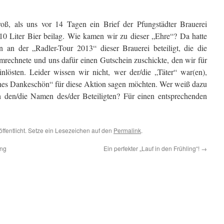
ß, als uns vor 14 Tagen ein Brief der Pfungstädter Brauerei
 10 Liter Bier beilag. Wie kamen wir zu dieser „Ehre“? Da hatte
an der „Radler-Tour 2013“ dieser Brauerei beteiligt, die die
mrechnete und uns dafür einen Gutschein zuschickte, den wir für
nlösten. Leider wissen wir nicht, wer der/die „Täter“ war(en),
hes Dankeschön“ für diese Aktion sagen möchten. Wer weiß dazu
h den/die Namen des/der Beteiligten? Für einen entsprechenden
öffentlicht. Setze ein Lesezeichen auf den
Permalink
.
ung
Ein perfekter „Lauf in den Frühling“!
→