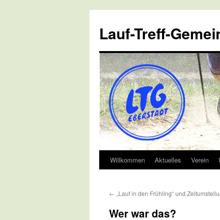
Lauf-Treff-Gemei
Willkommen
Aktuelles
Verein
Zum
Inhalt
←
„Lauf in den Frühling“ und Zeitumstell
springen
Wer war das?