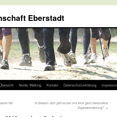
nschaft Eberstadt
Übersicht
Nordic Walking
Kontakt
Datenschutzerklärung
Impressu
serer Nil-
In diesem Jahr gibt es bei uns eine ganz besondere
„Tageswanderung“!
→