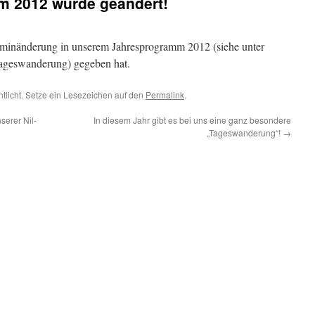
m 2012 wurde geändert!
Terminänderung in unserem Jahresprogramm 2012 (siehe unter
ageswanderung) gegeben hat.
ntlicht. Setze ein Lesezeichen auf den
Permalink
.
serer Nil-
In diesem Jahr gibt es bei uns eine ganz besondere
„Tageswanderung“!
→