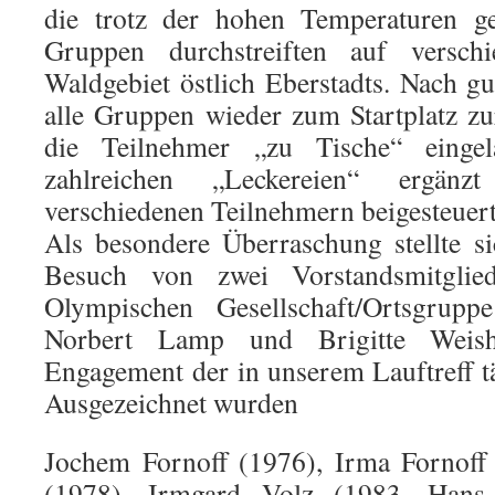
die trotz der hohen Temperaturen 
Gruppen durchstreiften auf versch
Waldgebiet östlich Eberstadts. Nach gu
alle Gruppen wieder zum Startplatz z
die Teilnehmer „zu Tische“ eingel
zahlreichen „Leckereien“ ergä
verschiedenen Teilnehmern beigesteuer
Als besondere Überraschung stellte s
Besuch von zwei Vorstandsmitglie
Olympischen Gesellschaft/Ortsgrupp
Norbert Lamp und Brigitte Weish
Engagement der in unserem Lauftreff t
Ausgezeichnet wurden
Jochem Fornoff (1976), Irma Fornoff 
(1978), Irmgard Volz (1983, Hans-