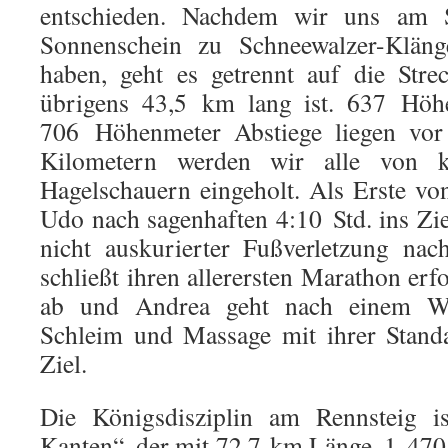
entschieden. Nachdem wir uns am S
Sonnenschein zu Schneewalzer-Klän
haben, geht es getrennt auf die Stre
übrigens 43,5 km lang ist. 637 Höh
706 Höhenmeter Abstiege liegen vor 
Kilometern werden wir alle von k
Hagelschauern eingeholt. Als Erste vo
Udo nach sagenhaften 4:10 Std. ins Zie
nicht auskurierter Fußverletzung nac
schließt ihren allerersten Marathon erf
ab und Andrea geht nach einem Wel
Schleim und Massage mit ihrer Standa
Ziel.
Die Königsdisziplin am Rennsteig i
Kanten“, der mit 72,7 km Länge, 1 47